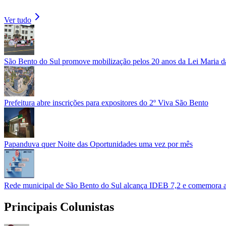
Ver tudo
São Bento do Sul promove mobilização pelos 20 anos da Lei Maria da
Prefeitura abre inscrições para expositores do 2º Viva São Bento
Papanduva quer Noite das Oportunidades uma vez por mês
Rede municipal de São Bento do Sul alcança IDEB 7,2 e comemora a
Principais Colunistas