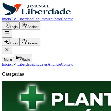
Início
TV Liberdade
Enquetes
Anuncie
Contato
Login
Assinar
Login
Assinar
Menu
Rádio
Início
TV Liberdade
Enquetes
Anuncie
Contato
Categorias