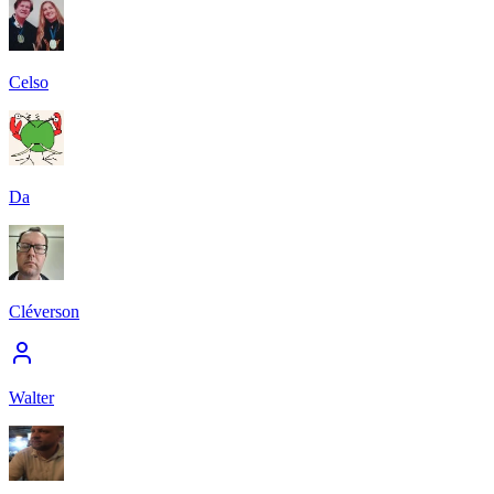
Celso
Da
Cléverson
Walter