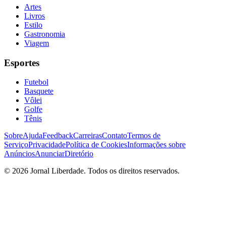
Artes
Livros
Estilo
Gastronomia
Viagem
Esportes
Futebol
Basquete
Vôlei
Golfe
Tênis
Sobre
Ajuda
Feedback
Carreiras
Contato
Termos de
Serviço
Privacidade
Política de Cookies
Informações sobre
Anúncios
Anunciar
Diretório
©
2026
Jornal Liberdade. Todos os direitos reservados.