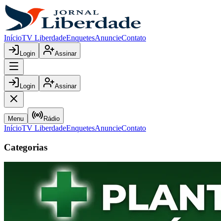
Início
TV Liberdade
Enquetes
Anuncie
Contato
Login
Assinar
Login
Assinar
Menu
Rádio
Início
TV Liberdade
Enquetes
Anuncie
Contato
Categorias